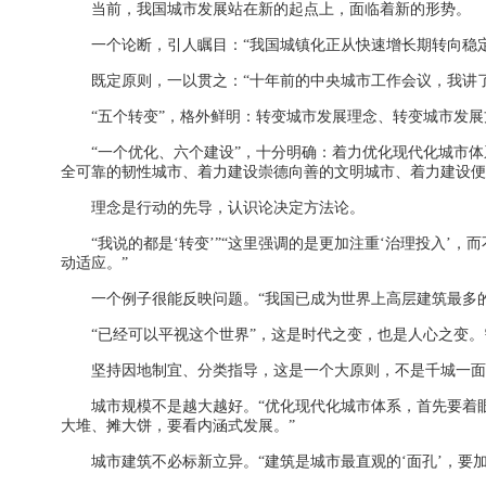
当前，我国城市发展站在新的起点上，面临着新的形势。
一个论断，引人瞩目：“我国城镇化正从快速增长期转向稳
既定原则，一以贯之：“十年前的中央城市工作会议，我讲了
“五个转变”，格外鲜明：转变城市发展理念、转变城市发
“一个优化、六个建设”，十分明确：着力优化现代化城市
全可靠的韧性城市、着力建设崇德向善的文明城市、着力建设便
理念是行动的先导，认识论决定方法论。
“我说的都是‘转变’”“这里强调的是更加注重‘治理投入’
动适应。”
一个例子很能反映问题。“我国已成为世界上高层建筑最多
“已经可以平视这个世界”，这是时代之变，也是人心之变
坚持因地制宜、分类指导，这是一个大原则，不是千城一面
城市规模不是越大越好。“优化现代化城市体系，首先要着
大堆、摊大饼，要看内涵式发展。”
城市建筑不必标新立异。“建筑是城市最直观的‘面孔’，要