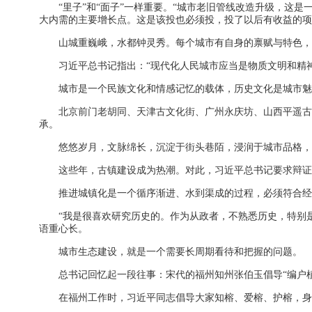
“里子”和“面子”一样重要。“城市老旧管线改造升级，
大内需的主要增长点。这是该投也必须投，投了以后有收益的项
山城重巍峨，水都钟灵秀。每个城市有自身的禀赋与特色，
习近平总书记指出：“现代化人民城市应当是物质文明和精
城市是一个民族文化和情感记忆的载体，历史文化是城市魅
北京前门老胡同、天津古文化街、广州永庆坊、山西平遥古
承。
悠悠岁月，文脉绵长，沉淀于街头巷陌，浸润于城市品格，
这些年，古镇建设成为热潮。对此，习近平总书记要求辩证
推进城镇化是一个循序渐进、水到渠成的过程，必须符合
“我是很喜欢研究历史的。作为从政者，不熟悉历史，特别
语重心长。
城市生态建设，就是一个需要长周期看待和把握的问题。
总书记回忆起一段往事：宋代的福州知州张伯玉倡导“编户植
在福州工作时，习近平同志倡导大家知榕、爱榕、护榕，身