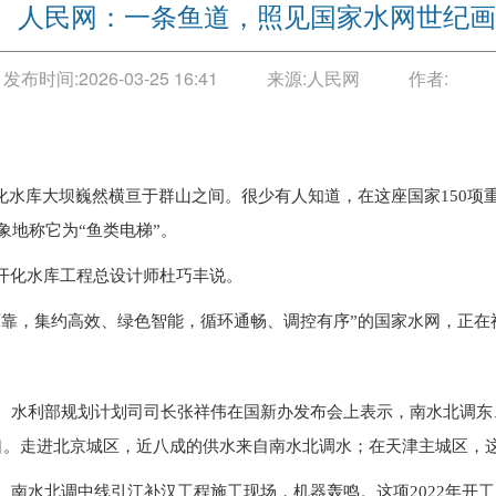
人民网：一条鱼道，照见国家水网世纪画
发布时间:
2026-03-25 16:41
来源:
人民网
作者:
开化水库大坝巍然横亘于群山之间。很少有人知道，在这座国家150
象地称它为“鱼类电梯”。
省开化水库工程总设计师杜巧丰说。
可靠，集约高效、绿色智能，循环通畅、调控有序”的国家水网，正
。水利部规划计划司司长张祥伟在国新办发布会上表示，南水北调东
亿人口。走进北京城区，近八成的供水来自南水北调水；在天津主城区，这
。南水北调中线引江补汉工程施工现场，机器轰鸣。这项2022年开