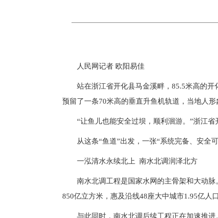
人民网记者 欧阳易佳
站在浙江省开化县马金溪畔，85.5米高的
预留了一条70米高的垂直升鱼机轨道，当地人形
“让鱼儿也能安全过坝，顺利洄游。”浙江
从这条“鱼道”出发，一张“系统完备、安全
一泓清水永续北上 南水北调润泽北方
南水北调工程是国家水网的主骨架和大动脉
850亿立方米，惠及沿线48座大中城市1.95
与此同时，南水北调后续工程正在加速推进