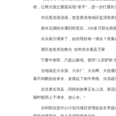
程，让两大国之重器实现“牵手”，进一步打通长
河北黑龙港流域，曾是黄淮海地区盐渍危害
南水北调的水通到村里后，500多万群众彻
水从南方调来了，如何用好每一滴水？答案
灌区改造夯实粮仓 农村供水惠及万家
宁夏中南部，六盘山腹地。曾经“人担驴驮
当地锚定大水源、大水厂、大水网、大连通的
着不间断的自来水，发展起了肉牛养殖、冷冻蔬
在甘肃古浪县，同样的故事正在上演。黄花
随时能用上干净水、放心水。”
水利部信息中心计划与项目管理处处长李磊向