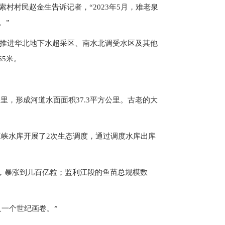
村村民赵金生告诉记者，“2023年5月，难老泉
。”
续推进华北地下水超采区、南水北调受水区及其他
65米。
里，形成河道水面面积37.3平方公里。古老的大
，三峡水库开展了2次生态调度，通过调度水库出库
粒，暴涨到几百亿粒；监利江段的鱼苗总规模数
一个世纪画卷。”