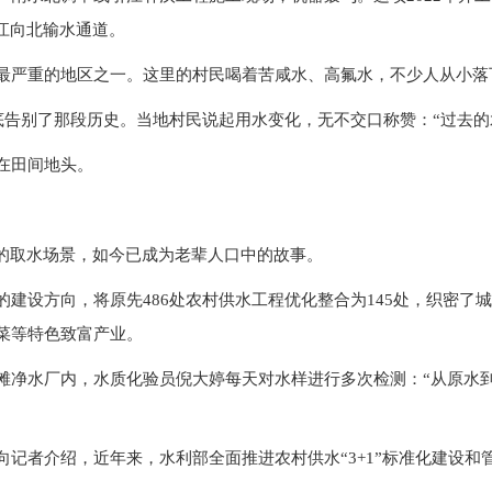
江向北输水通道。
最严重的地区之一。这里的村民喝着苦咸水、高氟水，不少人从小落
底告别了那段历史。当地村民说起用水变化，无不交口称赞：“过去
在田间地头。
”的取水场景，如今已成为老辈人口中的故事。
建设方向，将原先486处农村供水工程优化整合为145处，织密了
菜等特色致富产业。
滩净水厂内，水质化验员倪大婷每天对水样进行多次检测：“从原水
记者介绍，近年来，水利部全面推进农村供水“3+1”标准化建设