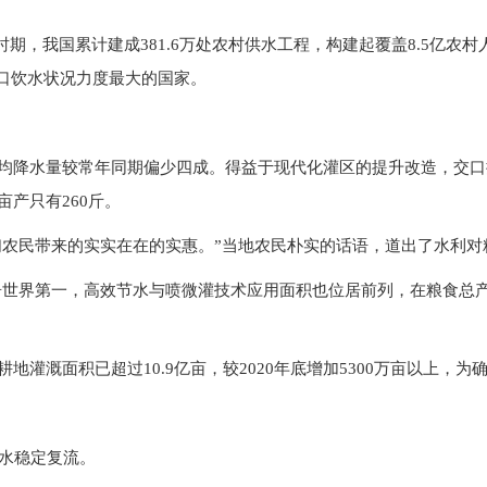
时期，我国累计建成381.6万处农村供水工程，构建起覆盖8.5亿
口饮水状况力度最大的国家。
，平均降水量较常年同期偏少四成。得益于现代化灌区的提升改造，交
亩产只有260斤。
们农民带来的实实在在的实惠。”当地农民朴实的话语，道出了水利对
居世界第一，高效节水与喷微灌技术应用面积也位居前列，在粮食总
耕地灌溉面积已超过10.9亿亩，较2020年底增加5300万亩以上，
泉水稳定复流。