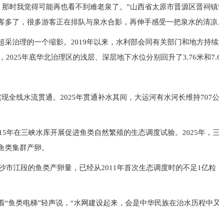
片，那时我觉得可能再也看不到难老泉了。”山西省太原市晋源区晋祠镇索
客多了，很多游客正在排队与泉水合影，再伸手感受一把泉水的清凉
超采治理的一个缩影。2019年以来，水利部会同有关部门和地方持
2025年底华北治理区的浅层、深层地下水位分别回升了3.76米和7.
现全线水流贯通。2025年贯通补水其间，大运河有水河长维持707公
续15年在三峡水库开展促进鱼类自然繁殖的生态调度试验。2025年
鱼类集群产卵。
江沙市江段的鱼类产卵量，已经从2011年首次生态调度时的不足1亿
“鱼类电梯”轻声说，“水网建设起来，会是中华民族在治水历程中又