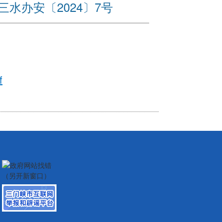
水办安〔2024〕7号
f