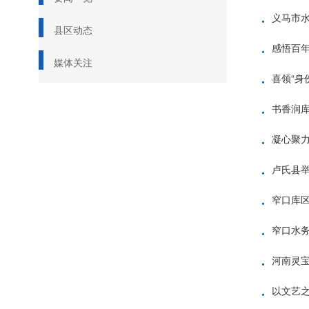
·
义马市水
县区动态
·
媒体关注
·
喜领“身
·
书香润库
·
凝心聚力
·
卢氏县举
·
窄口库区
·
窄口水务
·
河南灵宝
·
以文艺之