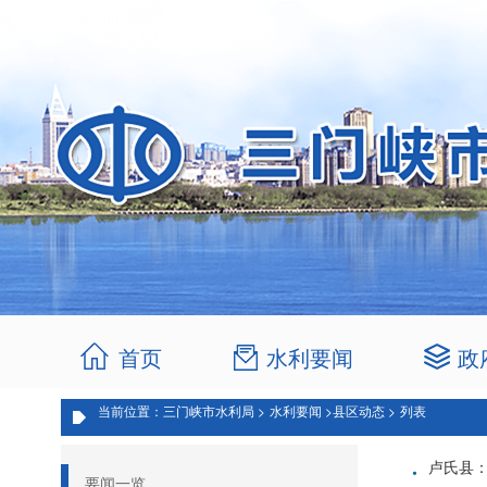
首页
水利要闻
政
当前位置：三门峡市水利局 >
水利要闻 >
县区动态 >
列表
·
卢氏县
要闻一览