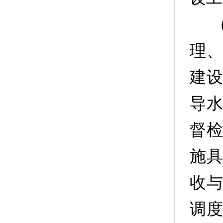
理
建
导
督
施
收
调